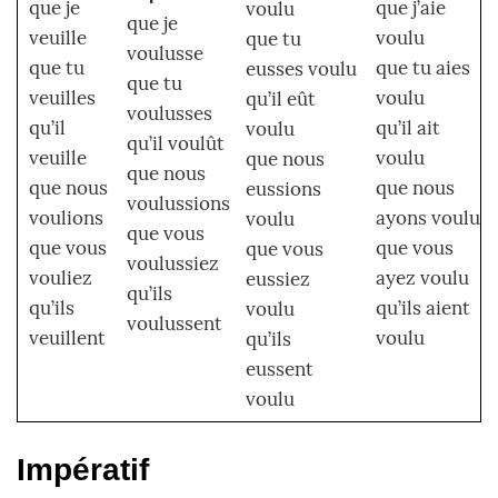
que je
que j’aie
voulu
que je
veuille
voulu
que tu
voulusse
que tu
que tu aies
eusses voulu
que tu
veuilles
voulu
qu’il eût
voulusses
qu’il
qu’il ait
voulu
qu’il voulût
veuille
voulu
que nous
que nous
que nous
que nous
eussions
voulussions
voulions
ayons voulu
voulu
que vous
que vous
que vous
que vous
voulussiez
vouliez
ayez voulu
eussiez
qu’ils
qu’ils
qu’ils aient
voulu
voulussent
veuillent
voulu
qu’ils
eussent
voulu
Impératif