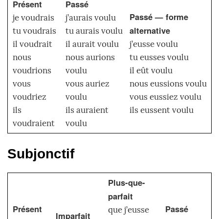
Présent
Passé
Passé — forme
je voudrais
j’aurais voulu
alternative
tu voudrais
tu aurais voulu
il voudrait
il aurait voulu
j’eusse voulu
nous
nous aurions
tu eusses voulu
voudrions
voulu
il eût voulu
vous
vous auriez
nous eussions voulu
voudriez
voulu
vous eussiez voulu
ils
ils auraient
ils eussent voulu
voudraient
voulu
Subjonctif
Plus-que-
parfait
Présent
Passé
que j’eusse
Imparfait