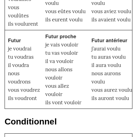
voulu
voulu
vous
vous eûtes voulu
vous aviez voulu
voulûtes
ils eurent voulu
ils avaient voulu
ils voulurent
Futur proche
Futur
Futur antérieur
je vais vouloir
je voudrai
j’aurai voulu
tu vas vouloir
tu voudras
tu auras voulu
il va vouloir
il voudra
il aura voulu
nous allons
nous
nous aurons
vouloir
voudrons
voulu
vous allez
vous voudrez
vous aurez voulu
vouloir
ils voudront
ils auront voulu
ils vont vouloir
Conditionnel