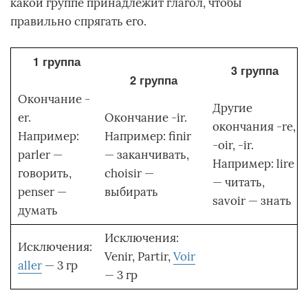
какой группе принадлежит глагол, чтобы
правильно спрягать его.
1 группа
3 группа
2 группа
Окончание -
Другие
er.
Окончание -ir.
окончания -re,
Например:
Например: finir
-oir, -ir.
parler —
— заканчивать,
Например: lire
говорить,
choisir —
— читать,
penser —
выбирать
savoir — знать
думать
Исключения:
Исключения:
Venir, Partir,
Voir
aller
— 3 гр
— 3 гр