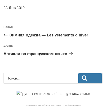
22 Янв 2019
Предыдущая
НАЗАД
запись:
Зимняя одежда — Les vêtements d’hiver
Следующая
ДАЛЕЕ
запись
Артикли во французском языке
Искать:
Поиск
нажмите, чтобы увеличить изображение