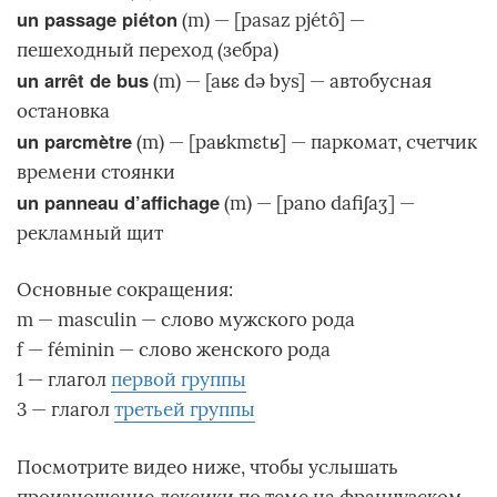
un passage piéton
(m) — [pasaz pjétô] —
пешеходный переход (зебра)
un arrêt de bus
(m) — [aʁɛ də bys] — автобусная
остановка
un parcmètre
(m) — [paʁkmɛtʁ] — паркомат, счетчик
времени стоянки
un panneau d’affichage
(m) — [pano dafiʃaʒ] —
рекламный щит
Основные сокращения:
m — masculin — слово мужского рода
f — féminin — слово женского рода
1 — глагол
первой группы
3 — глагол
третьей группы
Посмотрите видео ниже, чтобы услышать