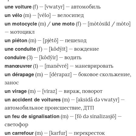
une voiture
(f) — [vwatyr] — автомобиль
un vélo
(m) — [vélo] — велосипед
un motocycle
une moto
(m) /
(f) — [mòtòsikl / mòto]
— мотоцикл
un piéton
(m) — [pjétô] — пешеход
une conduite
(f) — [kôdÿit] — вождение
conduire
(3) — [kôdÿir] — водить
manœuvrer
(1) — [manëvré] — маневрировать
un dérapage
(m) — [dérapaz] — боковое скольжение,
занос
un virage
(m) — [viraz] — вираж, поворот
un accident de voitures
(m) — [aksidâ də vwatyr] —
автомобильное происшествие, ДТП
un feu de signalisation
(m) — [fö də sinalizasjô] —
светофор
un carrefour
(m) — [karfur] — перекресток