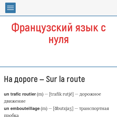
Перейти
к
содержимому
Французский язык с
нуля
На дороге — Sur la route
un trafic routier
(m) — [trafik rutjé] — дорожное
движение
un embouteillage
(m) — [ɑ̃butɛjaʒ] — транспортная
пробка