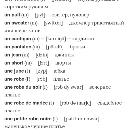
коротким рукавом
un pull
(m) — [pyl] — свитер, пуловер
un sweater
(m) — [switœr] — джемпер трикотажный
или шерстяной
un cardigan
(m) — [kardiɡɑ̃] — кардиган
un pantalon
(m) — [pɑ̃talɔ̃] — брюки
un jean
(m) — [dzin] — джинсы
un short
(m) — [ʃɔrt] — шорты
une jupe
(f) — [zyp] — юбка
une robe
(f) — [rɔb] — платье
une robe du soir
(f) — [rɔb dy swar] — вечернее
платье
une robe de mariée
(f) — [rɔb də marje] — свадебное
платье
une petite robe noire
(f) — [pətit rɔb nwar] —
маленькое черное платье