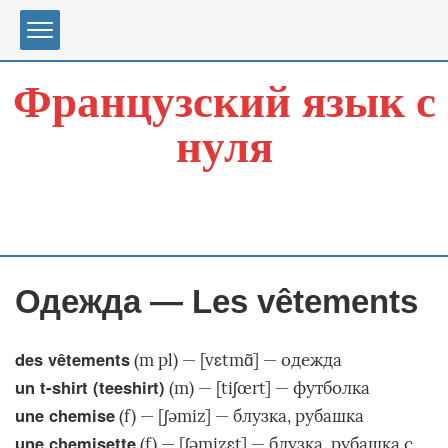
Перейти
к
содержимому
Французский язык с
нуля
Одежда — Les vêtements
des vêtements
(m pl) — [vɛtmɑ̃] — одежда
un t-shirt (teeshirt)
(m) — [tiʃœrt] — футболка
une chemise
(f) — [ʃəmiz] — блузка, рубашка
une chemisette
(f) — [ʃəmizɛt] — блузка, рубашка с