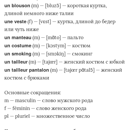
un blouson
(m) — [bluzɔ̃] — короткая куртка,
длиной немного ниже талии
une veste
(f) — [vɛst] — куртка, длиной до бедер
или чуть ниже
un manteau
(m) — [mɑ̃to] — пальто
un costume
(m) — [kɔstym] — костюм
un smoking
(m) — [smɔkiŋ] — смокинг
un tailleur
(m) — [tajœr] — женский костюм с юбкой
un tailleur pantalon
(m) — [tajœr pɑ̃talɔ̃] — женский
костюм с брюками
Основные сокращения:
m — masculin — слово мужского рода
f — féminin — слово женского рода
pl — pluriel — множественное число