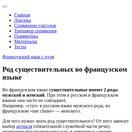
Перейти
к
Главная
содержимому
Лексика
Спряжение глаголов
Тренажер спряжения
Грамматика
Материалы
Тесты
Французский язык с нуля
Род существительных во французском
языке
Во французском языке
существительные имеют 2 рода:
мужской и женский
. При этом в русском и французском
языках они часто не совпадают.
Например, «стул» в русском языке мужского рода, во
французском «une chaise» — женского.
Для чего нужно знать род существительного? От него зависит
выбор
артикля
(обязательной служебной части речи),
окончания прилагательного или, в некоторых случаях,