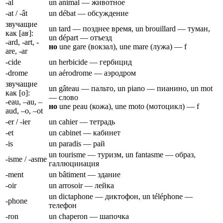
-al
un animal — животное
-at / -ât
un débat — обсуждение
звучащие
un tard — позднее время, un brouillard — туман,
как [aʁ]:
un départ — отъезд
-ard, -art, -
но
une gare (вокзал), une mare (лужа) — f
are, -ar
-cide
un herbicide — гербицид
-drome
un aérodrome — аэродром
звучащие
un gâteau — пальто, un piano — пианино, un mot
как [o]:
— слово
-eau, –au, –
но
une peau (кожа), une moto (мотоцикл) — f
aud, –o, –ot
-er / -ier
un cahier — тетрадь
-et
un cabinet — кабинет
-is
un paradis — рай
un tourisme — туризм, un fantasme — образ,
-isme / -asme
галлюцинация
-ment
un bâtiment — здание
-oir
un arrosoir — лейка
un dictaphone — диктофон, un téléphone —
-phone
телефон
-ron
un chaperon — шапочка