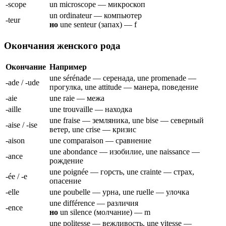
-scope
un microscope — микроскоп
un ordinateur — компьютер
-teur
но
une senteur (запах) — f
Окончания женского рода
Окончание
Например
une sérénade — серенада, une promenade —
-ade / -ude
прогулка, une attitude — манера, поведение
-aie
une raie — межа
-aille
une trouvaille — находка
une fraise — земляника, une bise — северный
-aise / -ise
ветер, une crise — кризис
-aison
une comparaison — сравнение
une abondance — изобилие, une naissance —
-ance
рождение
une poignée — горсть, une crainte — страх,
-ée / -e
опасение
-elle
une poubelle — урна, une ruelle — улочка
une différence — различия
-ence
но
un silence (молчание) — m
une politesse — вежливость, une vitesse —