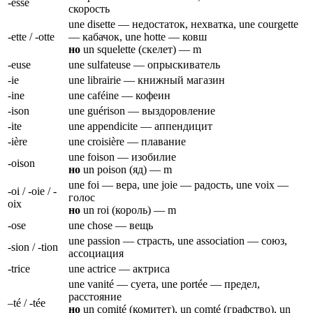
-esse
скорость
une disette — недостаток, нехватка, une courgette
-ette / -otte
— кабачок, une hotte — ковш
но
un squelette (скелет) — m
-euse
une sulfateuse — опрыскиватель
-ie
une librairie — книжный магазин
-ine
une caféine — кофеин
-ison
une guérison — выздоровление
-ite
une appendicite — аппендицит
-ière
une croisière — плавание
une foison — изобилие
-oison
но
un poison (яд) — m
une foi — вера, une joie — радость, une voix —
-oi / -oie / -
голос
oix
но
un roi (король) — m
-ose
une chose — вещь
une passion — страсть, une association — союз,
-sion / -tion
ассоциация
-trice
une actrice — актриса
une vanité — суета, une portée — предел,
расстояние
–té / -tée
но
un comité (комитет), un comté (графство), un