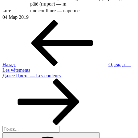
pâté (пирог) — m
-ure
une confiture — варенье
04 Мар 2019
Предыдущая
запись:
Назад
Одежда —
Les vêtements
Следующая
Далее
Цвета — Les couleurs
запись
Искать:
Поиск